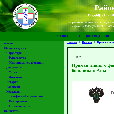
Район
государствен
Учредитель: Министерство здравоох
тел/факс: 8(35159)9-50-59, +7-49
ГЛАВНАЯ
ОБЩИЕ СВЕДЕНИЯ
Главная
>>
Новости
>>
Прямая линия
Главная
Общие сведения
Структура
01.10.2015
Руководство
Медицинские работники
Прямая линия о фа
Документы
больница г. Аша"
Устав
Лицензии
История
Вакансии
Контакты
Телефонный справочник
Как проехать
Схема корпусов
Пациентам