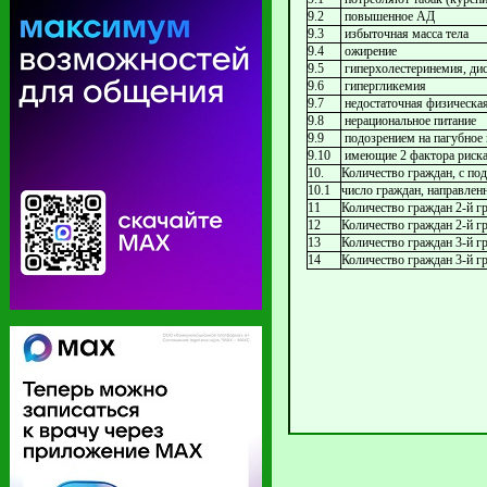
9.2
повышенное АД
9.3
избыточная масса тела
9.4
ожирение
9.5
гиперхолестеринемия, ди
9.6
гипергликемия
9.7
недостаточная физическая
9.8
нерациональное питание
9.9
подозрением на пагубное 
9.10
имеющие 2 фактора риска
10.
Количество граждан, с под
10.1
число граждан, направлен
11
Количество граждан 2-й г
12
Количество граждан 2-й г
13
Количество граждан 3-й г
14
Количество граждан 3-й г