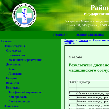
Район
государствен
Учредитель: Министерство здравоох
тел/факс: 8(35159)9-50-59, +7-49
ГЛАВНАЯ
ОБЩИЕ СВЕДЕНИЯ
Главная
>>
Новости
>>
Результаты д
Главная
за 2015 г.
Общие сведения
Структура
Руководство
01.01.2016
Медицинские работники
Результаты диспанс
Документы
Устав
медицинского обслу
Лицензии
История
№ п/п
Индикатор
Вакансии
Контакты
Телефонный справочник
1.
Общее число граждан, по
Как проехать
2.
Количество граждан, прош
3.
Количество граждан, прош
Схема корпусов
4.
Количество граждан, полн
Пациентам