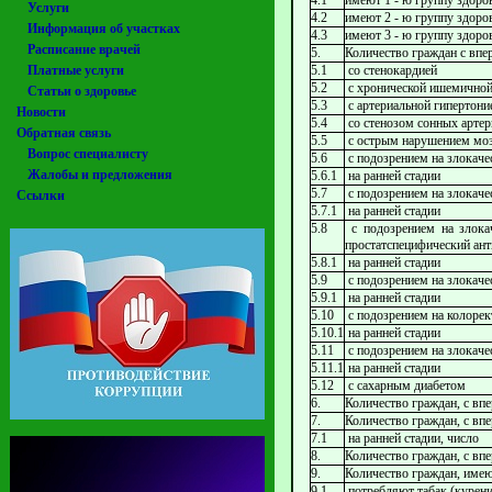
4.1
имеют 1 - ю группу здоро
Услуги
4.2
имеют 2 - ю группу здоро
Информация об участках
4.3
имеют 3 - ю группу здоро
Расписание врачей
5.
Количество граждан с вп
Платные услуги
5.1
со стенокардией
5.2
с хронической ишемичной
Статьи о здоровье
5.3
с артериальной гипертони
Новости
5.4
со стенозом сонных арте
Обратная связь
5.5
с острым нарушением моз
Вопрос специалисту
5.6
с подозрением на злокаче
Жалобы и предложения
5.6.1
на ранней стадии
5.7
с подозрением на злокаче
Ссылки
5.7.1
на ранней стадии
5.8
с подозрением на злокач
простатспецифический ант
5.8.1
на ранней стадии
5.9
с подозрением на злокач
5.9.1
на ранней стадии
5.10
с подозрением на колорек
5.10.1
на ранней стадии
5.11
с подозрением на злокаче
5.11.1
на ранней стадии
5.12
с сахарным диабетом
6.
Количество граждан, с вп
7.
Количество граждан, с вп
7.1
на ранней стадии, число
8.
Количество граждан, с вп
9.
Количество граждан, име
9.1
потребляют табак (курени