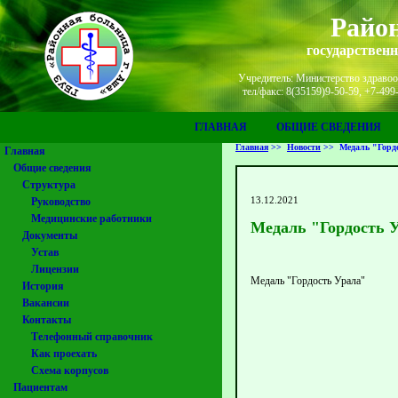
Район
государствен
Учредитель: Министерство здравоох
тел/факс: 8(35159)9-50-59, +7-49
ГЛАВНАЯ
ОБЩИЕ СВЕДЕНИЯ
Главная
>>
Новости
>>
Медаль "Горд
Главная
Общие сведения
Структура
13.12.2021
Руководство
Медицинские работники
Медаль "Гордость 
Документы
Устав
Лицензии
Медаль "Гордость Урала"
История
Вакансии
Контакты
Телефонный справочник
Как проехать
Схема корпусов
Пациентам