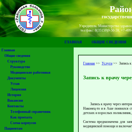
Район
государствен
Учредитель: Министерство здравоох
тел/факс: 8(35159)9-50-59, +7-49
ГЛАВНАЯ
ОБЩИЕ СВЕДЕНИЯ
Главная
Общие сведения
Структура
Главная
>>
Услуги
>>
Запись к
Руководство
Медицинские работники
Запись к врачу чер
Документы
Устав
Лицензии
История
Вакансии
Запись к врачу через интернет
Контакты
Наконец-то и в Аше появился ст
Телефонный справочник
детских и взрослых поликлиник,
Как проехать
Система предназначена для за
Схема корпусов
медицинской помощи и включает
Пациентам