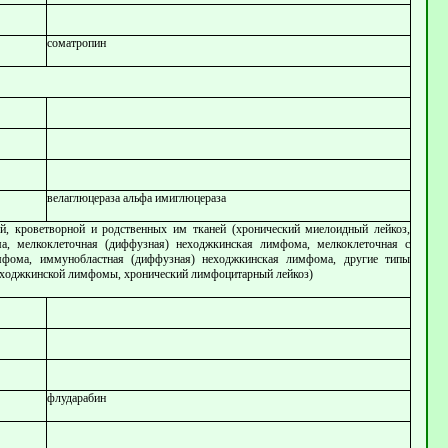
соматропин
велаглюцераза альфа имиглюцераза
й, кроветворной и родственных им тканей (хронический миелоидный лейкоз,
а, мелкоклеточная (диффузная) неходжкинская лимфома, мелкоклеточная с
мфома, иммунобластная (диффузная) неходжкинская лимфома, другие типы
еходжкинской лимфомы, хронический лимфоцитарный лейкоз)
флударабин