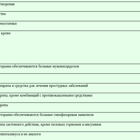
етворения
ства
емостатики
 крови
которыми обеспечиваются больные муковисцидозом
араты и средства для лечения простудных заболеваний
раты, кроме комбинаций с противокашлевыми средствами
араты
 которыми обеспечиваются больные гипофизарным нанизмом
аты системного действия, кроме половых гормонов и инсулинов
ипоталамуса и их аналоги