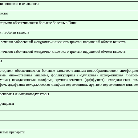
и гипофиза и их аналоги
нисты
которыми обеспечиваются больные болезнью Гоше
кт и обмен веществ
 лечения заболеваний желудочно-кишечного тракта и нарушений обмена веществ
 лечения заболеваний желудочно-кишечного тракта и нарушений обмена веществ
ты
которыми обеспечиваются больные злокачественными новообразованиями лимфоидно
рема, множественная миелома, фолликулярная (нодулярная) неходжкинская лимфом
зная) неходжкинская лимфома, крупноклеточная (диффузная) неходжкинская ли
ом, диффузная неходжкинская лимфома неуточненная, другие и неуточненные типы н
препараты и иммуномодуляторы
репараты
левые препараты