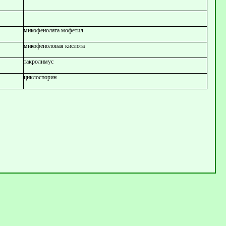
микофенолата мофетил
микофеноловая кислота
такролимус
циклоспорин