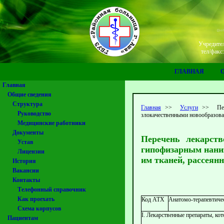
Учредител
тел/факс
ГЛАВНАЯ
Главная
Общие сведения
Структура
Главная
>>
Услуги
>>
Пе
Руководство
злокачественными новообразован
Медицинские работники
Документы
Перечень лекарств
Устав
гипофизарным нани
Лицензии
им тканей, рассеян
История
Вакансии
Контакты
Телефонный справочник
Как проехать
Код АТХ
Анатомо-терапевтиче
Схема корпусов
I. Лекарственные препараты, к
Пациентам