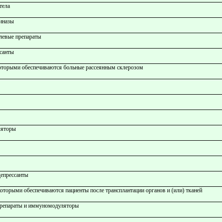
тела
иназы
левые препараты
санты
которыми обеспечиваются больные рассеянным склерозом
ляторы
епрессанты
которыми обеспечиваются пациенты после трансплантации органов и (или) тканей
препараты и иммуномодуляторы