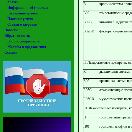
Услуги
В
кровь и система кров
Информация об участках
В02
гемостатические сред
Расписание врачей
Платные услуги
В02В
витамин К и другие г
Статьи о здоровье
Новости
B02BD
факторы свертывания
Обратная связь
Вопрос специалисту
Жалобы и предложения
Ссылки
II. Лекарственные препараты, 
R
дыхательная система
R05
противокашлевые преп
R05C
отхаркивающие препа
R05CB
муколитические преп
III. Лекарственные препараты,
Н
гормональные препар
Н01
гормоны гипофиза и г