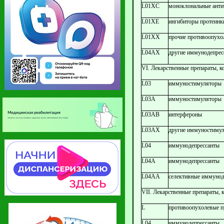
L01XC
моноклональные анти
L01XE
ингибиторы протеинк
L01XX
прочие противоопухо
L04AX
другие иммунодепрес
VI. Лекарственные препараты, 
L03
иммуностимуляторы
L03A
иммуностимуляторы
L03AB
интерфероны
L03AX
другие иммуностиму
L04
иммунодепрессанты
L04A
иммунодепрессанты
L04AA
селективные иммунод
VII. Лекарственные препараты, 
L
противоопухолевые 
L04
иммунодепрессанты