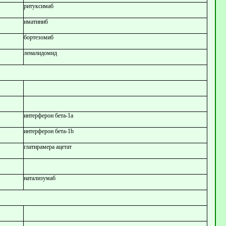
ритуксимаб
иматиниб
бортезомиб
леналидомид
интерферон бета-1а
интерферон бета-1b
глатирамера ацетат
натализумаб