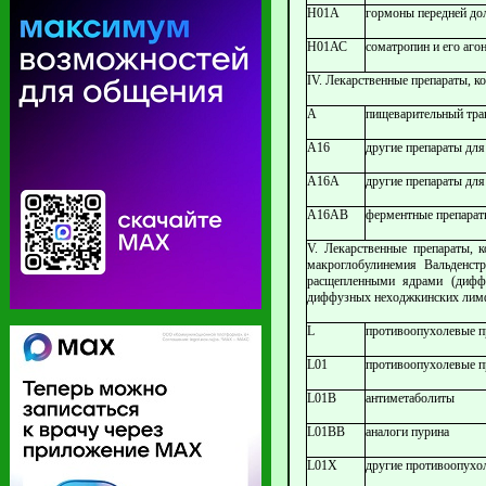
Н01А
гормоны передней дол
Н01АС
соматропин и его аго
IV. Лекарственные препараты, 
А
пищеварительный тра
А16
другие препараты для
А16А
другие препараты для
А16АВ
ферментные препара
V. Лекарственные препараты, 
макроглобулинемия Вальденст
расщепленными ядрами (диффу
диффузных неходжкинских лимф
L
противоопухолевые 
L01
противоопухолевые п
L01B
антиметаболиты
L01BB
аналоги пурина
L01X
другие противоопухо