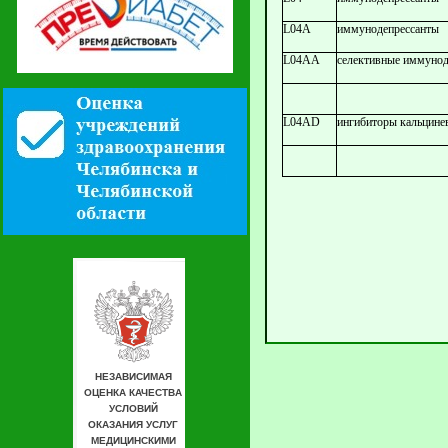
L04A
иммунодепрессанты
L04AA
селективные иммунод
L04AD
ингибиторы кальцине