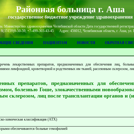
Районная больница г. Аша
государственное бюджетное учреждение здравоохранения
ь: Министерство здравоохранения Челябинской области Дата государственной регистрац
: 8(35159)9-50-59, +7-499-303-43-45 Адрес: 456012, Челябинская область, г. Аша, ул. 
ОБЩИЕ СВЕДЕНИЯ
ПАЦИЕНТАМ
НОВОСТИ
ОБРАТНАЯ СВЯ
речень лекарственных препаратов, предназначенных для обеспечения лиц, боль
иями лимфоидной, кроветворной и родственных им тканей, рассеянным склерозом, лиц 
енных препаратов, предназначенных для обеспечен
змом, болезнью Гоше, злокачественными новообразов
ным склерозом, лиц после трансплантации органов и (и
ско-химическая классификация (АТХ)
оторыми обеспечиваются больные гемофилией