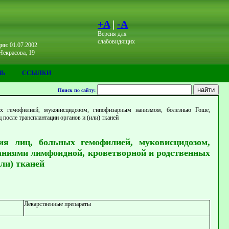
+A
|
-A
Версия для
слабовидящих
ии: 01.07.2002
Некрасова, 19
ЗЬ
ССЫЛКИ
Поиск по сайту:
ных гемофилией, муковисцидозом, гипофизарным нанизмом, болезнью Гоше,
после трансплантации органов и (или) тканей
ия лиц, больных гемофилией, муковисцидозом,
аниями лимфоидной, кроветворной и родственных
ли) тканей
Лекарственные препараты