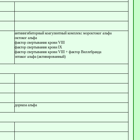
антиингибиторный коагулянтный комплекс мороктоког альфа
октоког альфа
фактор свертывания крови VIII
фактор свертывания крови IX
фактор свертывания крови VIII + фактор Виллебранда
эптаког альфа (активированный)
дорназа альфа