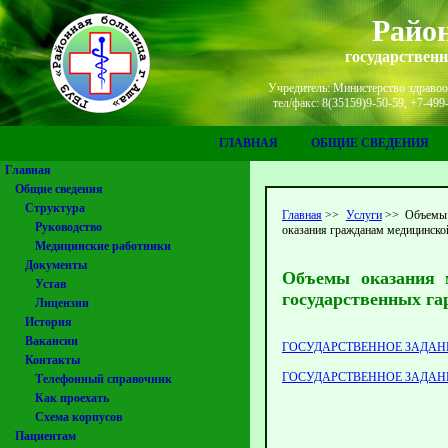
Район
государствен
Учредитель: Министерство здравоох
тел/факс: 8(35159)9-50-59, +7-49
ГЛАВНАЯ
ОБЩИЕ СВЕДЕНИЯ
Главная
Общие сведения
Структура
Главная
>>
Услуги
>>
Объемы 
Руководство
оказания гражданам медицинск
Медицинские работники
Документы
Объемы оказания 
Устав
государственных га
Лицензии
История
Вакансии
ГОСУДАРСТВЕННОЕ ЗАДАНИ
Контакты
ГОСУДАРСТВЕННОЕ ЗАДАН
Телефонный справочник
Как проехать
Схема корпусов
Пациентам