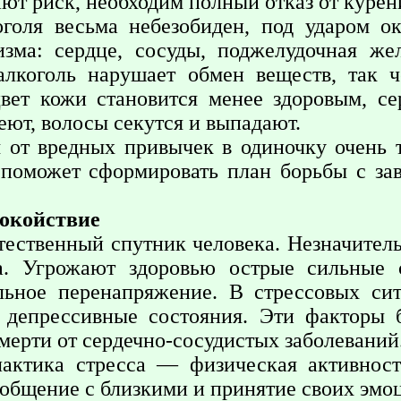
ют риск, необходим полный отказ от курен
оголя весьма небезобиден, под ударом о
изма: сердце, сосуды, поджелудочная же
алкоголь нарушает обмен веществ, так ч
цвет кожи становится менее здоровым, се
еют, волосы секутся и выпадают.
я от вредных привычек в одиночку очень 
 поможет сформировать план борьбы с за
покойствие
стественный спутник человека. Незначите
а. Угрожают здоровью острые сильные 
льное перенапряжение. В стрессовых си
 депрессивные состояния. Эти факторы 
мерти от сердечно-сосудистых заболеваний
актика стресса — физическая активност
 общение с близкими и принятие своих эмо