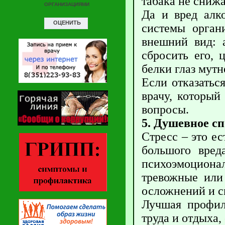
табака не снижа
Да и вред алк
системы орган
внешний вид: 
сбросить его, 
белки глаз мутн
Если отказатьс
врачу, который
вопросы.
5. Душевное с
Стресс – это е
большого вред
психоэмоциона
тревожные или
осложнений и с
Лучшая профил
труда и отдыха,