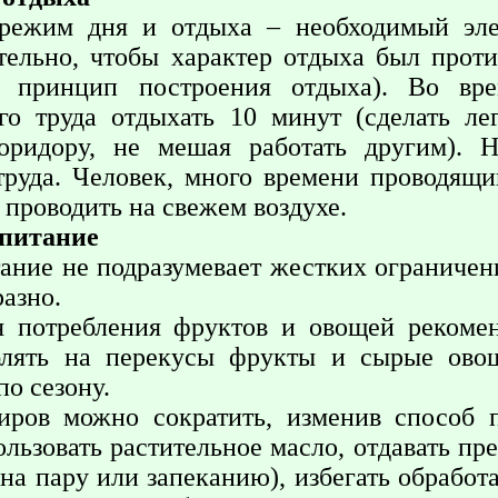
режим дня и отдыха – необходимый эле
тельно, чтобы характер отдыха был прот
й» принцип построения отдыха). Во в
го труда отдыхать 10 минут (сделать ле
оридору, не мешая работать другим). Н
труда. Человек, много времени проводящ
 проводить на свежем воздухе.
 питание
ание не подразумевает жестких ограничен
азно.
я потребления фруктов и овощей рекомен
блять на перекусы фрукты и сырые ово
по сезону.
иров можно сократить, изменив способ 
ользовать растительное масло, отдавать п
на пару или запеканию), избегать обрабо