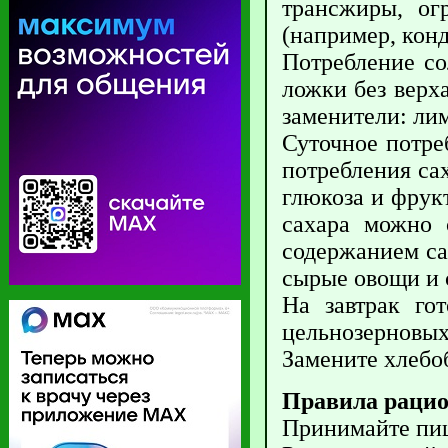
трансжиры, ог
(например, кон
Потребление со
ложки без верха
заменители: лим
Суточное потре
потребления сах
глюкоза и фрук
сахара можно 
содержанием са
сырые овощи и 
На завтрак го
цельнозерновых
Замените хлебо
Правила рацио
Принимайте пищ