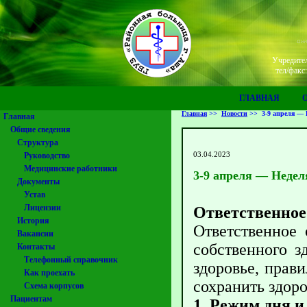
Учредител
тел/факс
ГЛАВНАЯ
Главная
>>
Новости
>>
3-9 апреля — 
Главная
Общие сведения
Структура
03.04.2023
Руководство
Медицинские работники
3-9 апреля — Недел
Документы
Устав
Лицензии
Ответственное
История
Ответственное
Вакансии
собственного з
Контакты
Телефонный справочник
здоровье, прав
Как проехать
сохранить здор
Схема корпусов
Пациентам
1. Режим дня и