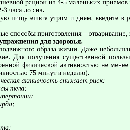
 дневной рацион на 4-5 маленьких приемов
-3 часа до сна.
ую пищу ешьте утром и днем, введите в 
ые способы приготовления – отваривание, 
 упражнения для здоровья.
подвижного образа жизни. Даже небольшая
твие. Для получения существенной польз
ренной физической активностью не менее
ивностью 75 минут в неделю).
ическая активность снижает риск:
сы тела;
ипертонии;
арда;
ета;