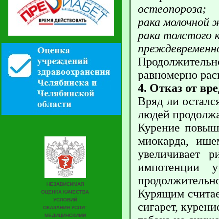
остеопороза;
рака молочной 
рака толстого 
преждевременн
Продолжительно
равномерно расп
4. Отказ от в
Вряд ли осталс
людей продолжа
Курение повыша
миокарда, ишем
увеличивает р
импотенции у
продолжительнос
Курящим считае
сигарет, курени