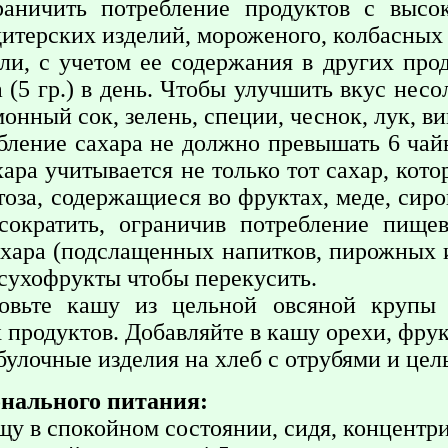
раничить потребление продуктов с выс
дитерских изделий, мороженого, колбасных 
ли, с учетом ее содержания в других про
 (5 гр.) в день. Чтобы улучшить вкус нес
онный сок, зелень, специи, чеснок, лук, в
бление сахара не должно превышать 6 чайн
ара учитывается не только тот сахар, кото
тоза, содержащиеся во фруктах, меде, сиро
сократить, ограничив потребление пище
хара (подслащенных напитков, пирожных и
сухофрукты чтобы перекусить.
товьте кашу из цельной овсяной круп
 продуктов. Добавляйте в кашу орехи, фрук
булочные изделия на хлеб с отрубями и цел
нального питания:
у в спокойном состоянии, сидя, концентри