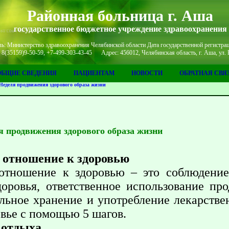
Районная больница г. Аша
государственное бюджетное учреждение здравоохранения
ь: Министерство здравоохранения Челябинской области Дата государственной регистрац
: 8(35159)9-50-59, +7-499-303-43-45 Адрес: 456012, Челябинская область, г. Аша, ул. 
ОБЩИЕ СВЕДЕНИЯ
ПАЦИЕНТАМ
НОВОСТИ
ОБРАТНАЯ СВЯ
Неделя продвижения здорового образа жизни
я продвижения здорового образа жизни
 отношение к здоровью
 отношение к здоровью – это соблюдение
доровья, ответственное использование пр
ильное хранение и употребление лекарстве
овье с помощью 5 шагов.
 отдыха