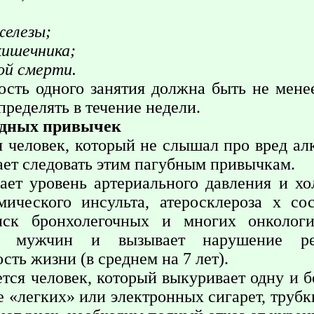
железы;
кишечника;
ой смерти.
сть одного занятия должна быть не менее
ределять в течение недели.
редных привычек
я человек, который не слышал про вред алк
ет следовать этим пагубным привычкам.
ет уровень артериального давления и хо
ического инсульта, атеросклероза х сос
иск бронхолегочных и многих онкологи
 мужчин и вызывает нарушение репр
ть жизни (в среднем на 7 лет).
тся человек, который выкуривает одну и б
е «легких» или электронных сигарет, труб