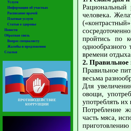
Услуги
Рациональный 
Информация об участках
Расписание врачей
человека. Жела
Платные услуги
(«контрастны
Статьи о здоровье
сосредоточенно
Новости
Обратная связь
пройтись по к
Вопрос специалисту
однообразного 
Жалобы и предложения
Ссылки
времени отдыха
2. Правильное
Правильное пит
весьма разнообр
Для увеличени
овощи, употре
употреблять их 
Потребление ж
часть мяса, исп
приготовлению 