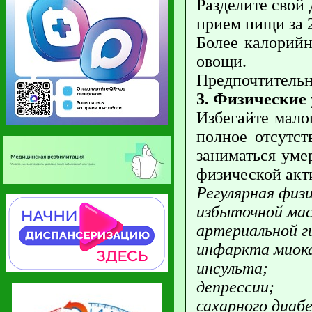
Разделите свой
прием пищи за 2
Более калорийн
овощи.
Предпочтительн
3. Физические
Избегайте мало
полное отсутс
заниматься уме
физической акт
Регулярная физ
избыточной мас
артериальной г
инфаркта миок
инсульта;
депрессии;
сахарного диаб