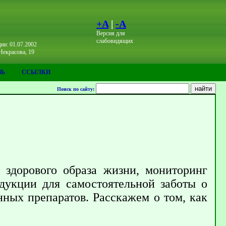
+A
|
-A
Версия для
слабовидящих
ии: 01.07.2002
Некрасова, 19
ЗЬ
ССЫЛКИ
Поиск по сайту:
 здорового образа жизни, мониторинг
одукции для самостоятельной заботы о
нных препаратов. Расскажем о том, как