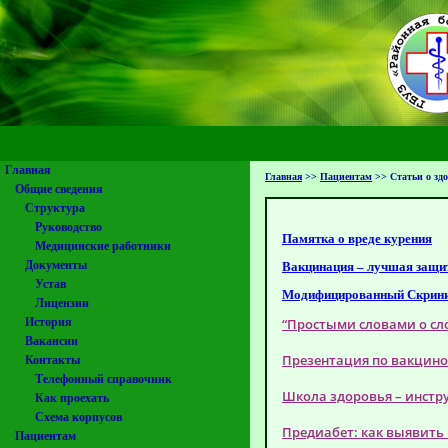
Главная
Главная
>>
Пациентам
>>
Статьи о зд
Общие сведения
Структура
Руководство
Памятка о вреде курения
Медицинские работники
Документы
Вакцинация – лучшая защит
Устав
Модифицированный Скринин
Лицензии
История
“Простыми словами о с
Вакансии
Презентация по вакцин
Контакты
Телефонный справочник
Школа здоровья – инст
Как проехать
Схема корпусов
Предиабет: как выявить 
Пациентам