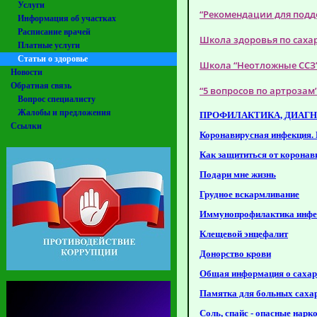
Услуги
“Рекомендации для подд
Информация об участках
Расписание врачей
Школа здоровья по саха
Платные услуги
Статьи о здоровье
Школа “Неотложные ССЗ
Новости
Обратная связь
“5 вопросов по артрозам
Вопрос специалисту
Жалобы и предложения
ПРОФИЛАКТИКА, ДИАГН
Ссылки
Коронавирусная инфекция.
Как защититься от коронав
Подари мне жизнь
Грудное вскармливание
Иммунопрофилактика инфе
Клещевой энцефалит
Донорство крови
Общая информация о сахар
Памятка для больных саха
Соль, спайс - опасные нарк