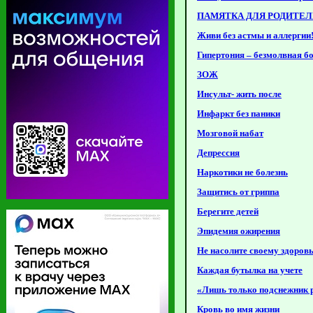
ПАМЯТКА ДЛЯ РОДИТЕ
Живи без астмы и аллергии
Гипертония – безмолвная б
ЗОЖ
Инсульт- жить после
Инфаркт без паники
Мозговой набат
Депрессия
Наркотики не болезнь
Защитись от гриппа
Берегите детей
Эпидемия ожирения
Не насолите своему здоров
Каждая бутылка на учете
«Лишь только подснежник 
Кровь во имя жизни