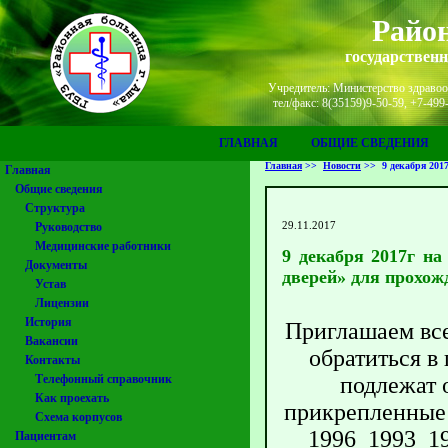
Район
государствен
Учредитель: Министерство здравоох
тел/факс: 8(35159)9-50-59, +7-49
ГЛАВНАЯ
ОБЩИЕ СВЕДЕНИЯ
Главная
>>
Новости
>>
9 декабря 20
Главная
Общие сведения
Структура
29.11.2017
Руководство
Медицинские работники
9 декабря 2017г н
Документы
дверей» для прохож
Устав
Лицензии
История
Приглашаем вс
Вакансии
обратиться в
Контакты
Телефонный справочник
подлежат 
Как проехать
прикрепленные 
Схема корпусов
1996 1993 1
Пациентам