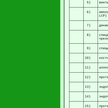
5)
винт
6)
импл
7)
ди
8)
спи
ч
9)
10)
к
11)
алл
12)
прот
13)
эн
14)
эн
15)
пр