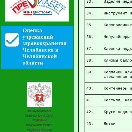
33.
Изделия 
34.
Инструме
35.
Калоп
36.
Н
37.
Клеенка под
38.
Клизмы бал
39.
Колпачки алю
стек
40.
Контейнеры и
41.
Косты
42.
Круги 
43.