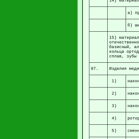
14) м
а) 
б
15) матери
отечествен
базисный, а
кольца орто
сплав,
87.
Изделия м
1)
н
2)
н
3)
н
4)
ро
5)
см