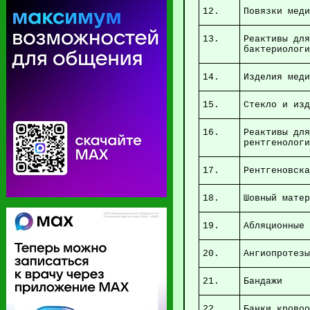
12.
Повязки м
13.
Реактивы для
бактер
14.
Изделия ме
15.
Стекло и и
16.
Реактивы 
рентг
17.
Рентгеновс
18.
Шо
19.
Абл
20.
Анги
21.
Б
22.
Бан