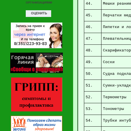
44.
Мешки
45.
Перча
46.
Пипе
47.
Пл
48.
Скар
49.
50.
Су
51.
Сумки-ук
52.
Т
53.
Т
54.
Трубки