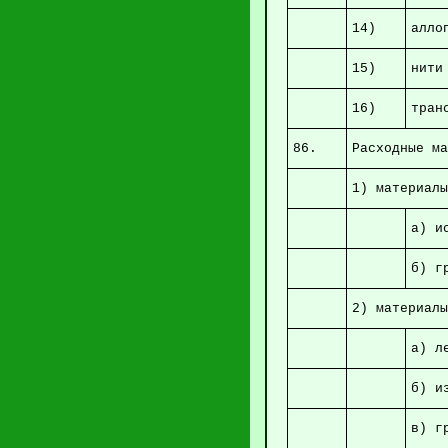
14)
15)
н
16)
тра
86.
Расходны
1) ма
а
б) г
2) м
а)
б
в) г