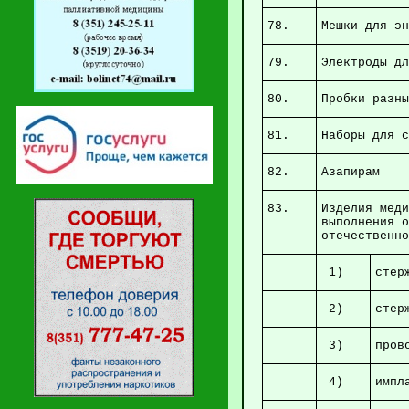
78.
Мешки
79.
Элект
80.
Пробки
81.
Набор
82.
А
83.
Изделия мед
выполнения 
отечественн
1)
сте
2)
стер
3)
пр
4)
им