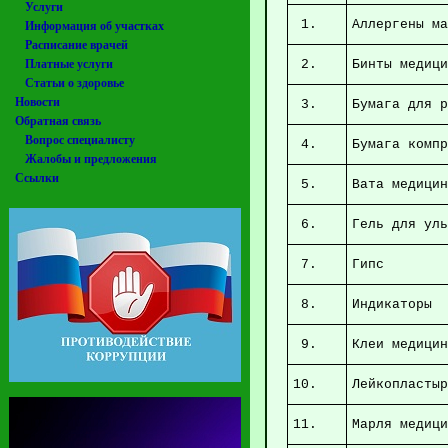
Услуги
1.
Алл
Информация об участках
Расписание врачей
Платные услуги
2.
Бинты меди
Статьи о здоровье
Новости
3.
Бумага
Обратная связь
Вопрос специалисту
4.
Бум
Жалобы и предложения
Ссылки
5.
Ва
6.
Гель 
7.
8.
И
9.
Клеи
10.
Лей
11.
Мар