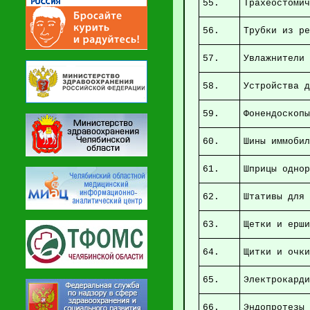
55.
Трахеост
56.
Трубки и
57.
Увла
58.
Устройства
59.
Фо
60.
Шин
61.
Шпр
62.
Штатив
63.
Щетки 
64.
Щит
65.
Элек
66.
Эндоп