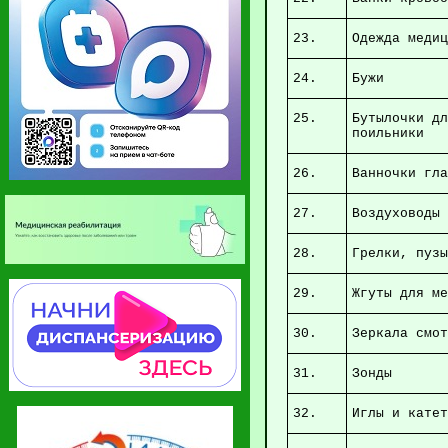
23.
Одеж
24.
25.
Бутылочки д
п
26.
Ва
27.
В
28.
Грел
29.
Жгут
30.
Зер
31.
32.
Иг