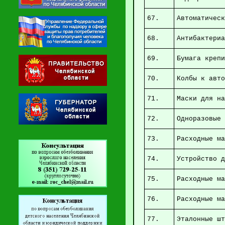
67.
Авт
68.
Анти
69.
Бумага
70.
Колбы
71.
Мас
72.
Одноразовые
73.
Расходны
74.
Устройс
75.
Расходные м
76.
Расходны
77.
Эт