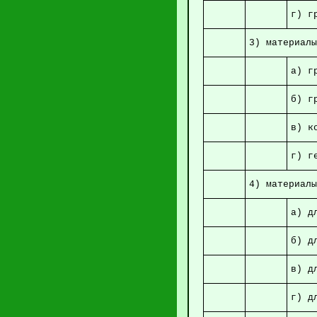
г)
3) мат
а)
б) г
в) 
г) 
4) мат
а)
б)
в) 
г)