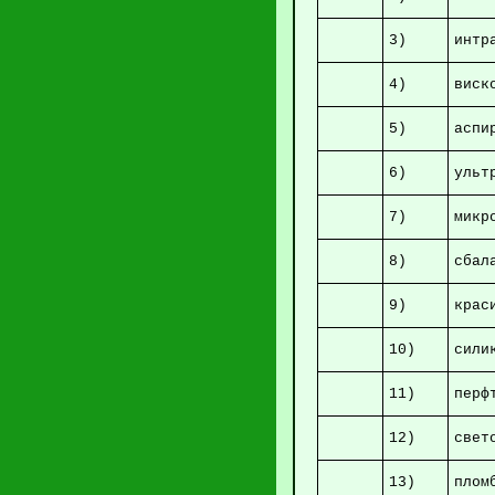
3)
ин
4)
ви
5)
ас
6)
ульт
7)
8)
сбал
9)
кра
10)
с
11)
пе
12)
13)
п