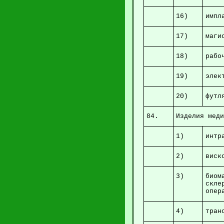
16)
им
17)
ма
18)
раб
19)
эл
20)
фут
84.
Изделия мед
1)
интр
2)
ви
3)
биом
скле
оп
4)
тра