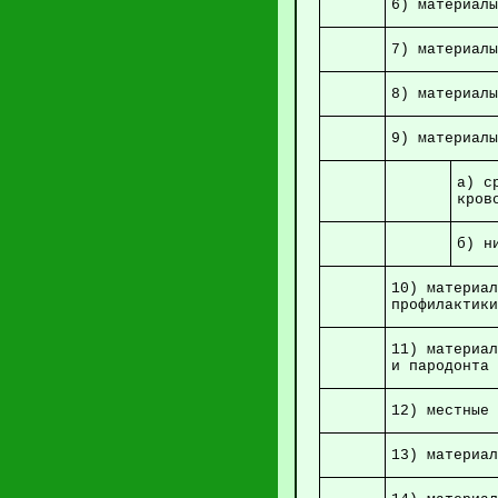
6) мате
7) ма
8) м
9) ма
а) с
б)
10) матери
профил
11) материал
и
12) местные 
13) матер