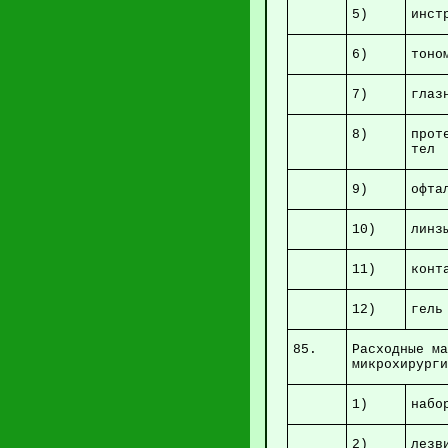
5)
ин
6)
тон
7)
гл
8)
прот
9)
о
10)
лин
11)
ко
12)
ге
85.
Расходные
микр
1)
н
2)
ле