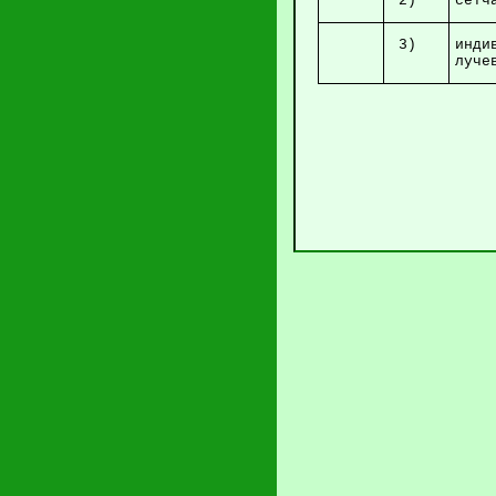
2)
се
3)
инди
л