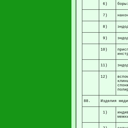
6)
бо
7)
на
8)
эн
9)
э
10)
прис
11)
эн
12)
вспо
клин
спо
пол
88.
Изделия ме
1)
инди
м