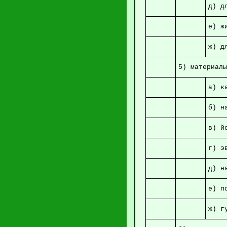
д) 
е) 
ж) 
5) матер
а
б) н
в
г
д)
е)
ж