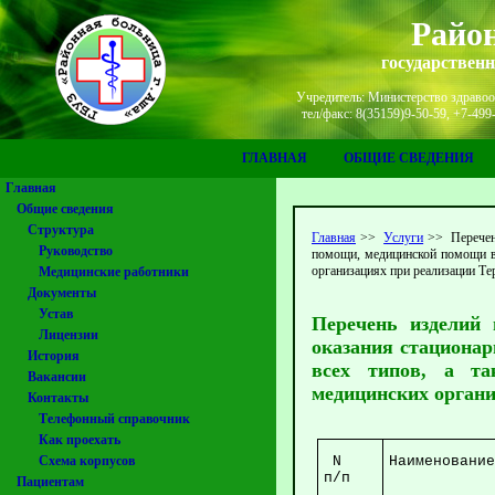
Район
государствен
Учредитель: Министерство здравоох
тел/факс: 8(35159)9-50-59, +7-49
ГЛАВНАЯ
ОБЩИЕ СВЕДЕНИЯ
Главная
Общие сведения
Структура
Главная
>>
Услуги
>>
Перечен
Руководство
помощи, медицинской помощи в 
организациях при реализации Т
Медицинские работники
Документы
Устав
Перечень изделий 
Лицензии
оказания стациона
История
всех типов, а т
Вакансии
медицинских орган
Контакты
Телефонный справочник
Как проехать
Схема корпусов
N
Наименование
п/п
Пациентам